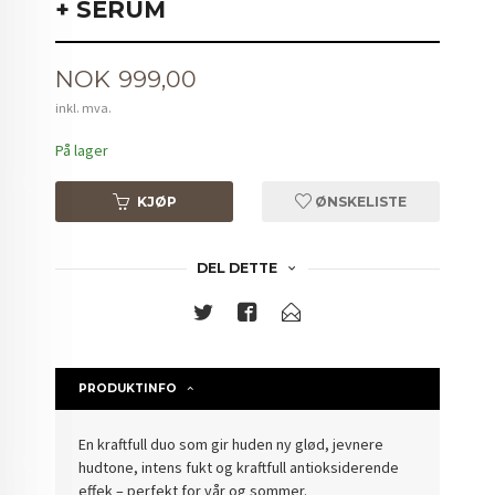
+ SERUM
Pris
NOK
999,00
inkl. mva.
På lager
KJØP
ØNSKELISTE
DEL DETTE
PRODUKTINFO
En kraftfull duo som gir huden ny glød, jevnere
hudtone, intens fukt og kraftfull antioksiderende
effek – perfekt for vår og sommer.