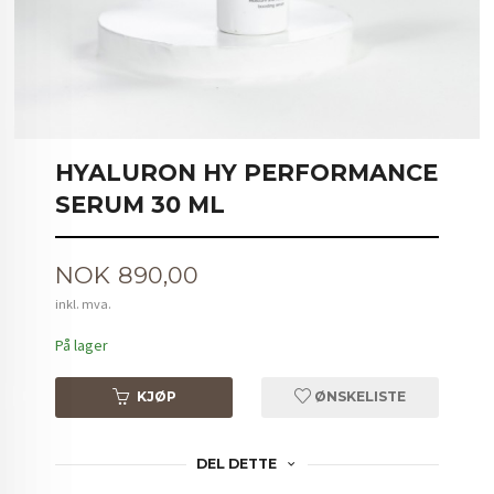
HYALURON HY PERFORMANCE
SERUM 30 ML
Pris
NOK
890,00
inkl. mva.
På lager
KJØP
ØNSKELISTE
DEL DETTE