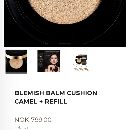
BLEMISH BALM CUSHION
CAMEL + REFILL
Pris
NOK
799,00
inkl. mva.