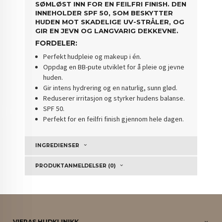
SØMLØST INN FOR EN FEILFRI FINISH. DEN
INNEHOLDER SPF 50, SOM BESKYTTER
HUDEN MOT SKADELIGE UV-STRÅLER, OG
GIR EN JEVN OG LANGVARIG DEKKEVNE.
FORDELER:
Perfekt hudpleie og makeup i én.
Oppdag en BB-pute utviklet for å pleie og jevne
huden.
Gir intens hydrering og en naturlig, sunn glød.
Reduserer irritasjon og styrker hudens balanse.
SPF 50.
Perfekt for en feilfri finish gjennom hele dagen.
INGREDIENSER
PRODUKTANMELDELSER (0)
VIERAS HUDKLINIKK