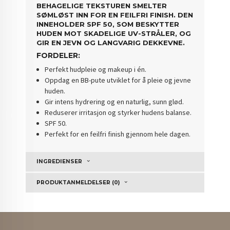
BEHAGELIGE TEKSTUREN SMELTER
SØMLØST INN FOR EN FEILFRI FINISH. DEN
INNEHOLDER SPF 50, SOM BESKYTTER
HUDEN MOT SKADELIGE UV-STRÅLER, OG
GIR EN JEVN OG LANGVARIG DEKKEVNE.
FORDELER:
Perfekt hudpleie og makeup i én.
Oppdag en BB-pute utviklet for å pleie og jevne
huden.
Gir intens hydrering og en naturlig, sunn glød.
Reduserer irritasjon og styrker hudens balanse.
SPF 50.
Perfekt for en feilfri finish gjennom hele dagen.
INGREDIENSER
PRODUKTANMELDELSER (0)