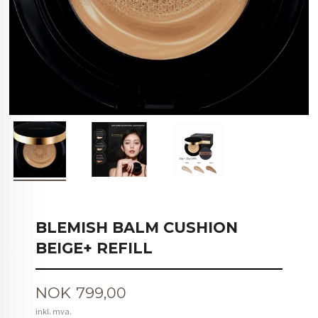
BLEMISH BALM CUSHION
BEIGE+ REFILL
Pris
NOK
799,00
inkl. mva.