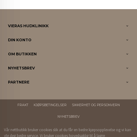
VIERAS HUDKLINIKK
DIN KONTO
OM BUTIKKEN
NYHETSBREV
PARTNERE
FRAKT
KJØPSBETINGELSER
SIKKERHET OG PERSONVERN
NYHETSBREV
Vår nettbutikk bruker cookies slik at du får en bedre kjøpsopplevelse og vi kan
yte deg bedre service. Vi bruker cookies hovedsaklig til å lagre