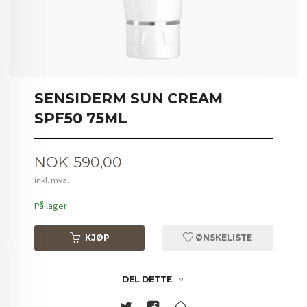
SENSIDERM SUN CREAM
SPF50 75ML
Pris
NOK
590,00
inkl. mva.
På lager
KJØP
ØNSKELISTE
DEL DETTE