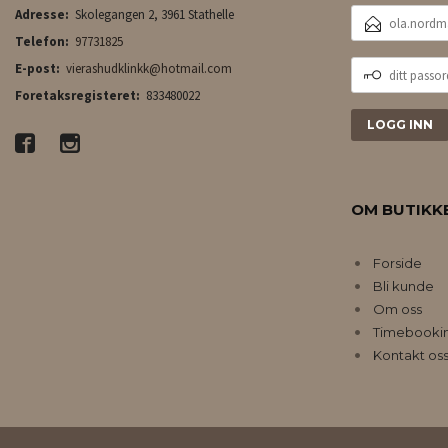
E-
Adresse:
Skolegangen 2, 3961 Stathelle
POSTADRESSE
Telefon:
97731825
DITT
E-post:
vierashudklinkk@hotmail.com
PASSORD
Foretaksregisteret:
833480022
OM BUTIKK
Forside
Bli kunde
Om oss
Timebooki
Kontakt os