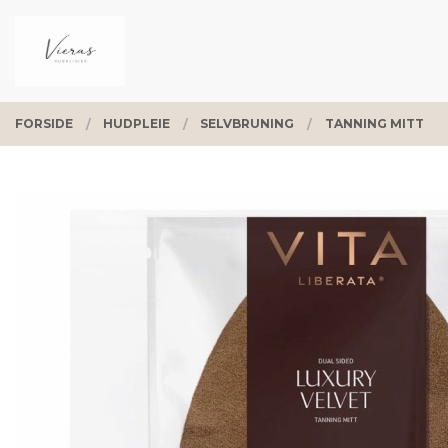
Gå
Lukk
PRODUKTER
til
innholdet
FORSIDE
HUDPLEIE
SELVBRUNING
TANNING MITT