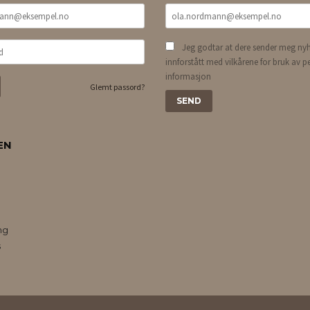
Jeg godtar at dere sender meg nyh
innforstått med vilkårene for bruk av p
informasjon
Glemt passord?
EN
ng
s