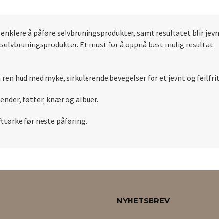
enklere å påføre selvbruningsprodukter, samt resultatet blir jevn
e selvbruningsprodukter. Et must for å oppnå best mulig resultat.
en hud med myke, sirkulerende bevegelser for et jevnt og feilfritt
ender, føtter, knær og albuer.
fttørke før neste påføring.
NYHETSBREV