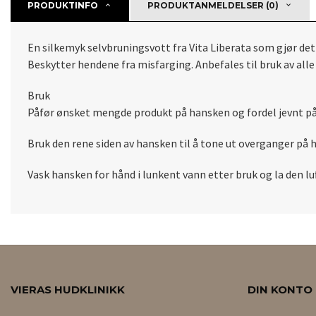
PRODUKTINFO
PRODUKTANMELDELSER (0)
En silkemyk selvbruningsvott fra Vita Liberata som gjør det 
Beskytter hendene fra misfarging. Anbefales til bruk av all
Bruk
Påfør ønsket mengde produkt på hansken og fordel jevnt på r
Bruk den rene siden av hansken til å tone ut overganger på h
Vask hansken for hånd i lunkent vann etter bruk og la den lu
VIERAS HUDKLINIKK
DIN KONTO