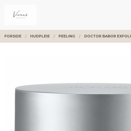
Gå
Lukk
PRODUKTER
til
innholdet
FORSIDE
HUDPLEIE
PEELING
DOCTOR BABOR EXFOLI