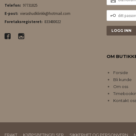
POSTADRESSE
Telefon:
97731825
DITT
E-post:
vierashudklinkk@hotmail.com
PASSORD
Foretaksregisteret:
833480022
OM BUTIKK
Forside
Bli kunde
Om oss
Timebooki
Kontakt os
FRAKT
KJØPSBETINGELSER
SIKKERHET OG PERSONVERN