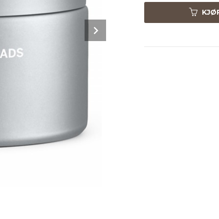
KJØ
Next