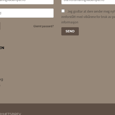
Jeg godtar at dere sender meg nyh
innforstått med vilkårene for bruk av p
informasjon
Glemt passord?
EN
ng
s
NYHETSBREV