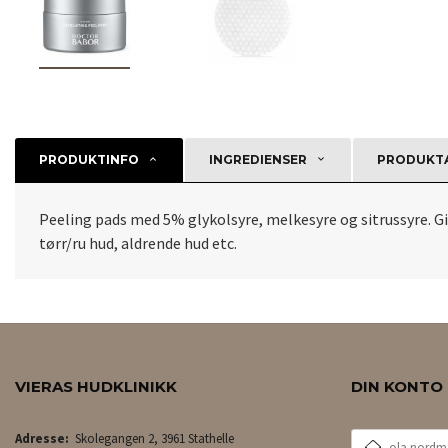
PRODUKTINFO
INGREDIENSER
PRODUKTA
Peeling pads med 5% glykolsyre, melkesyre og sitrussyre. Gir 
tørr/ru hud, aldrende hud etc.
VIERAS HUDKLINIKK
DIN KONTO
E-
Adresse:
Skolegangen 2, 3961 Stathelle