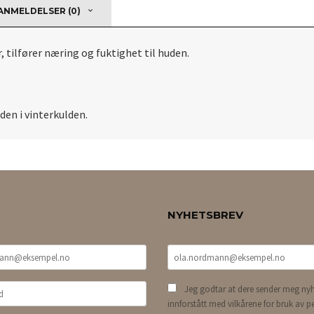
NMELDELSER (0)
, tilfører næring og fuktighet til huden.
huden i vinterkulden.
NYHETSBREV
Jeg godtar at dere sender meg nyh
innforstått med vilkårene for bruk av p