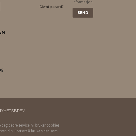
informasjon
Glemt passord?
EN
ng
s
NYHETSBREV
e deg bedre service. Vi bruker cookies
rven din. Fortsett å bruke siden som