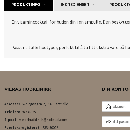
PRODUKTINFO
INGREDIENSER
PRODUKTA
En vitamincocktail for huden din i en ampulle. Den beskytter
Passer til alle hudtyper, perfekt til å ta litt ekstra vare på 
VIERAS HUDKLINIKK
DIN KONTO
E-
Adresse:
Skolegangen 2, 3961 Stathelle
POSTADRESSE
Telefon:
97731825
DITT
E-post:
vierashudklinkk@hotmail.com
PASSORD
Foretaksregisteret:
833480022