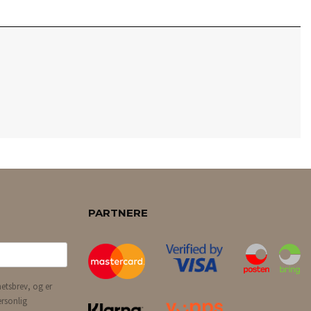
PARTNERE
etsbrev, og er
ersonlig