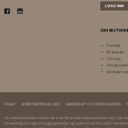
OM BUTIKK
Forside
Bli kunde
Om oss
Timebooki
Kontakt os
FRAKT
KJØPSBETINGELSER
SIKKERHET OG PERSONVERN
Vår nettbutikk bruker cookies slik at du får en bedre kjøpsopplevelse og vi kan yt
hovedsaklig til å lagre innloggingsdetaljer og huske hva du har puttet i handleku