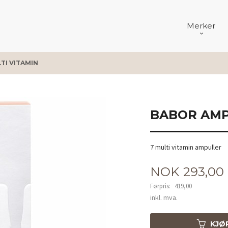
Merker
TI VITAMIN
BABOR AMP
7 multi vitamin ampuller
Tilbud
NOK
293,00
Førpris:
419,00
Rabatt
inkl. mva.
KJØ